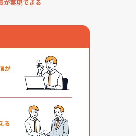
長が実現できる
信が
える