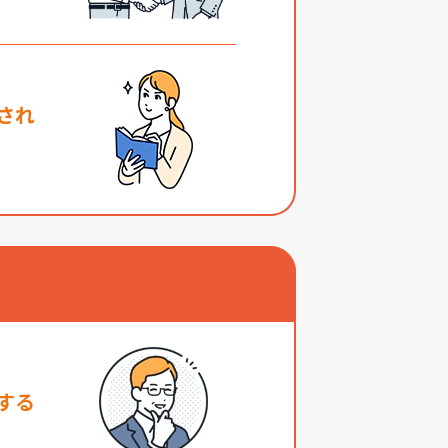
され
する