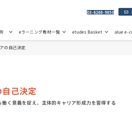
03-6268-9850
例
eラーニング教材一覧
etudes Basket
alue e-c
アの自己決定
の自己決定
ら働く意義を捉え、主体的キャリア形成力を習得する