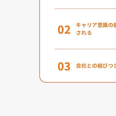
02
キャリア意識の
される
03
会社との結びつ