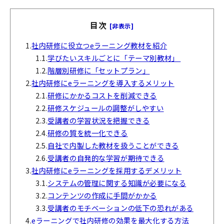
目次
[非表示]
1.
社内研修に役立つeラーニング教材を紹介
1.1.
学びたいスキルごとに「テーマ別教材」
1.2.
階層別研修に「セットプラン」
2.
社内研修にeラーニングを導入するメリット
2.1.
研修にかかるコストを削減できる
2.2.
研修スケジュールの調整がしやすい
2.3.
受講者の学習状況を把握できる
2.4.
研修の質を統一化できる
2.5.
自社で内製した教材を扱うことができる
2.6.
受講者の自発的な学習が期待できる
3.
社内研修にeラーニングを採用するデメリット
3.1.
システムの管理に関する知識が必要になる
3.2.
コンテンツの作成に手間がかかる
3.3.
受講者のモチベーションの低下の恐れがある
4.
eラーニングで社内研修の効果を最大化する方法