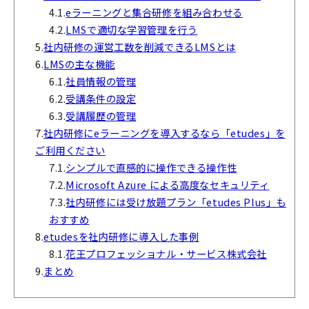
4.1.
eラーニングと集合研修を組み合わせる
4.2.
LMSで適切な学習管理を行う
5.
社内研修の運営工数を削減できるLMSとは
6.
LMSの主な機能
6.1.
社員情報の管理
6.2.
受講条件の設定
6.3.
受講履歴の管理
7.
社内研修にeラーニングを導入するなら「etudes」を
ご利用ください
7.1.
シンプルで直感的に操作できる操作性
7.2.
Microsoft Azure による高度なセキュリティ
7.3.
社内研修には受け放題プラン「etudes Plus」も
おすすめ
8.
etudesを社内研修に導入した事例
8.1.
花王プロフェッショナル・サービス株式会社
9.
まとめ