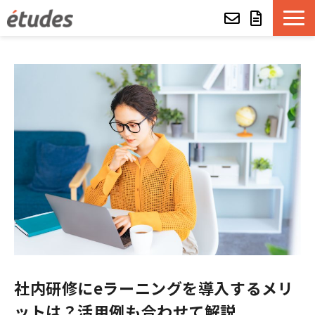
etudesとは
LMSの機能・特長
導入事例
eラーニング教材一覧
etudes Basket
alue e-craft
社内研修にeラーニングを導入するメリ
etudes Classroom
ットは？活用例も合わせて解説