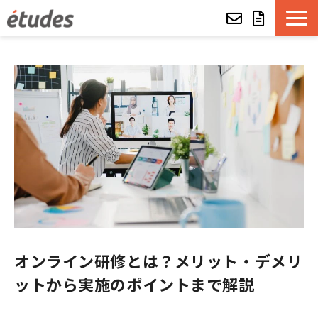
etudesとは
LMSの機能・特長
導入事例
eラーニング教材一覧
etudes Basket
オンライン研修とは？メリット・デメリ
alue e-craft
ットから実施のポイントまで解説
etudes Classroom