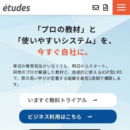
etudesとは
「プロの教材」と
「使いやすいシステム」を、
LMSの機能・特長
今すぐ自社に。
導入事例
専任の教育担当がいなくても、明日からスタート。
研修のプロが厳選した教材と、直感的に使えるASP型LMS
eラーニング教材一覧
で、質の高い学びが定着する組織を最短1週間で構築しま
す。
etudes Basket
いますぐ無料トライアル ⇀
alue e-craft
ビジネス利用はこちら ⇀
etudes Classroom