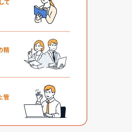
して
の精
た管