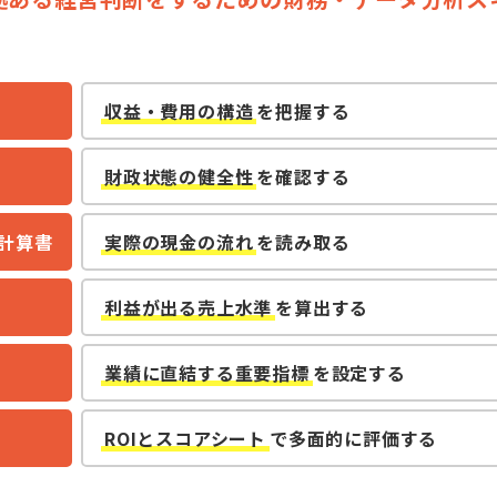
）
収益・費用の構造
を把握する
）
財政状態の健全性
を確認する
計算書
実際の現金の流れ
を読み取る
利益が出る売上水準
を算出する
業績に直結する重要指標
を設定する
ROIとスコアシート
で多面的に評価する