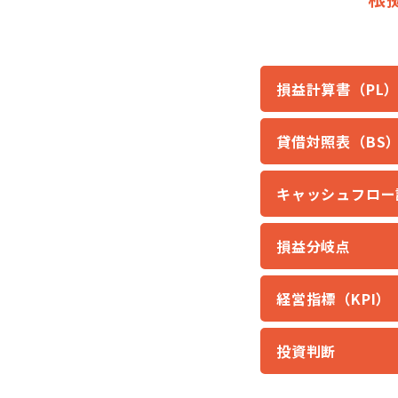
損益計算書（PL
貸借対照表（BS
キャッシュフロー
損益分岐点
経営指標（KPI）
投資判断