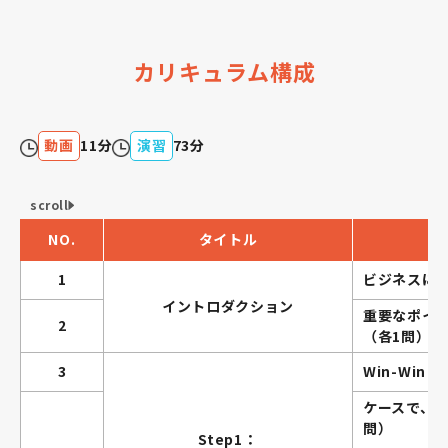
カリキュラム構成
動画
11分
演習
73分
scroll
NO.
タイトル
1
ビジネスにお
イントロダクション
重要なポイ
2
（各1問）
3
Win-Wi
ケースで、家
問）
Step1：