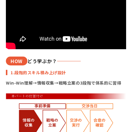
HOW
どう学ぶか？
1.段階的スキル積み上げ設計
Win-Win理解→情報収集→戦略立案の3段階で体系的に習得