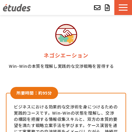
etudesとは
LMSの機能・特長
ネゴシエーション
導入事例
Win-Winの本質を理解し実践的な交渉戦略を習得する
eラーニング教材一覧
etudes Basket
所要時間：約95分
ビジネスにおける効果的な交渉術を身につけるための
alue e-craft
実践的コースです。Win-Winの状態を理解し、交渉
の構図を把握する情報収集スキルと、双方の本質的要
etudes Classroom
望を満たす戦略立案手法を学びます。ケース演習を通
じて実業務での交渉場面をイメージしながら、持続可