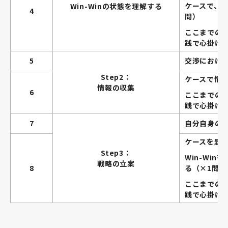
ケースで、セ
Win-Winの状態を理解する
4
問）
ここまでの
践で心掛け
5
交渉におけ
Step2：
ケースで情
情報の収集
6
ここまでの
践で心掛け
7
自分自身の
ケースを題
Step3：
Win-Wi
戦略の立案
8
る（×1問）
ここまでの
践で心掛け