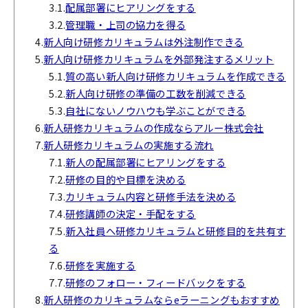
3.1.
配属部署にヒアリングをする
3.2.
管理職・上司の協力を得る
4.
新人向け研修カリキュラムは外注制作できる
5.
新人向け研修カリキュラムを外部発注するメリット
5.1.
質の高い新人向け研修カリキュラムを作成できる
5.2.
新人向け研修の準備の工数を削減できる
5.3.
自社にないノウハウも学ぶことができる
6.
新人研修カリキュラムの作成ならアルー株式会社
7.
新人研修カリキュラムの実施する流れ
7.1.
新人の配属部署にヒアリングをする
7.2.
研修の目的や目標を決める
7.3.
カリキュラム内容と研修手法を決める
7.4.
研修講師の決定・手配をする
7.5.
新入社員へ研修カリキュラムと研修目的を共有す
る
7.6.
研修を実施する
7.7.
研修のフォロー・フィードバックをする
8.
新人研修のカリキュラムならeラーニングもおすすめ