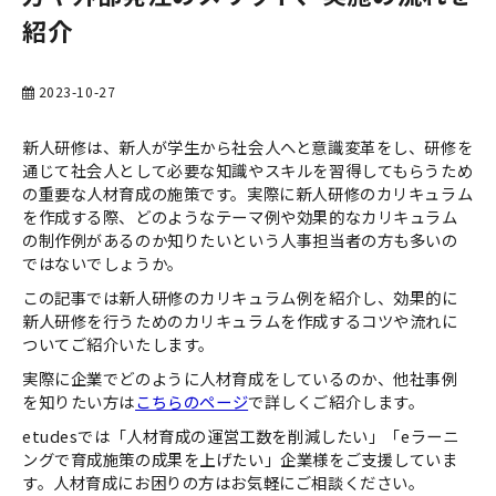
紹介
お役立ち資料一覧
2023-10-27
新人研修は、新人が学生から社会人へと意識変革をし、研修を
通じて社会人として必要な知識やスキルを習得してもらうため
の重要な人材育成の施策です。実際に新人研修のカリキュラム
を作成する際、どのようなテーマ例や効果的なカリキュラム
の制作例があるのか知りたいという人事担当者の方も多いの
ではないでしょうか。
この記事では新人研修のカリキュラム例を紹介し、効果的に
新人研修を行うためのカリキュラムを作成するコツや流れに
ついてご紹介いたします。
実際に企業でどのように人材育成をしているのか、他社事例
を知りたい方は
こちらのページ
で詳しくご紹介します。
etudesでは「人材育成の運営工数を削減したい」「eラーニ
ングで育成施策の成果を上げたい」企業様をご支援していま
す。人材育成にお困りの方はお気軽にご相談ください。