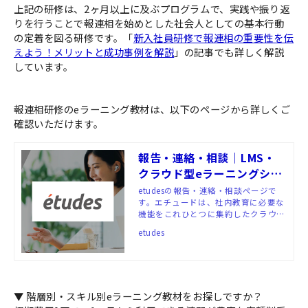
上記の研修は、2ヶ月以上に及ぶプログラムで、実践や振り返
りを行うことで報連相を始めとした社会人としての基本行動
の定着を図る研修です。「
新入社員研修で報連相の重要性を伝
えよう！メリットと成功事例を解説
」の記事でも詳しく解説
しています。
報連相研修のeラーニング教材は、以下のページから詳しくご
確認いただけます。
報告・連絡・相談｜LMS・
クラウド型eラーニングシス
テム「etudes（エチュー
etudesの報告・連絡・相談ページで
す。エチュードは、社内教育に必要な
ド）」
機能をこれひとつに集約したクラウド
型eラーニングシステム（LMS）。受
etudes
講者にも管理者にも使いやすいUI/UX
と、人材育成に約20年間の豊富な実績
を持つ私たちアルーの教材が、お客さ
まの社内教育における様々な課題を解
決へと導きます。
▼ 階層別・スキル別eラーニング教材をお探しですか？