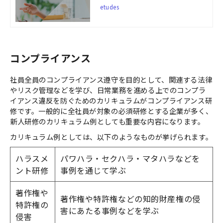
クラウド型eラーニングシステム（LM
etudes
S）。受講者にも管理者にも使いやす
いUI/UXと、人材育成に約20年間の豊
富な実績を持つ私たちアルーの教材
が、お客さまの社内教育における様々
な課題を解決へと導きます。
コンプライアンス
社員全員のコンプライアンス遵守を目的として、関連する法律
やリスク管理などを学び、日常業務を進める上でのコンプラ
イアンス違反を防ぐためのカリキュラムがコンプライアンス研
修です。一般的に全社員が対象の必須研修とする企業が多く、
新人研修のカリキュラム例としても重要な内容になります。
カリキュラム例としては、以下のようなものが挙げられます。
ハラスメ
パワハラ・セクハラ・マタハラなどを
ント研修
事例を通じて学ぶ
著作権や
著作権や特許権などの知的財産権の侵
特許権の
害にあたる事例などを学ぶ
侵害