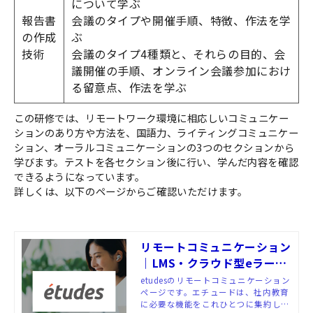
について学ぶ
報告書
会議のタイプや開催手順、特徴、作法を学
の作成
ぶ
技術
会議のタイプ4種類と、それらの目的、会
議開催の手順、オンライン会議参加におけ
る留意点、作法を学ぶ
この研修では、リモートワーク環境に相応しいコミュニケー
ションのあり方や方法を、国語力、ライティングコミュニケー
ション、オーラルコミュニケーションの3つのセクションから
学びます。テストを各セクション後に行い、学んだ内容を確認
できるようになっています。
詳しくは、以下のページからご確認いただけます。
リモートコミュニケーション
｜LMS・クラウド型eラーニ
ングシステム「etudes（エ
etudesのリモートコミュニケーション
ページです。エチュードは、社内教育
チュード）」
に必要な機能をこれひとつに集約した