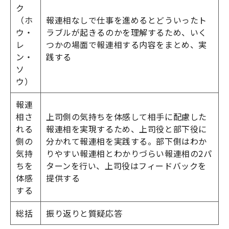
ク
（ホ
報連相なしで仕事を進めるとどういったト
ウ・
ラブルが起きるのかを理解するため、いく
レ
つかの場面で報連相する内容をまとめ、実
ン・
践する
ソ
ウ）
報連
相さ
上司側の気持ちを体感して相手に配慮した
れる
報連相を実現するため、上司役と部下役に
側の
分かれて報連相を実践する。部下側はわか
気持
りやすい報連相とわかりづらい報連相の2パ
ちを
ターンを行い、上司役はフィードバックを
体感
提供する
する
総括
振り返りと質疑応答