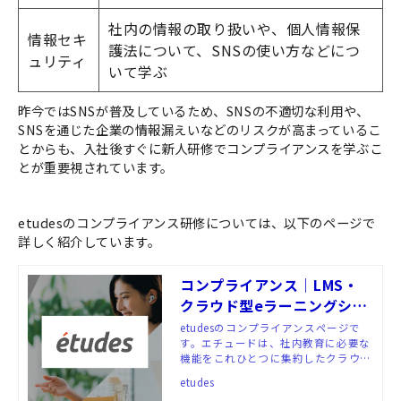
社内の情報の取り扱いや、個人情報保
情報セキ
護法について、SNSの使い方などにつ
ュリティ
いて学ぶ
昨今ではSNSが普及しているため、SNSの不適切な利用や、
SNSを通じた企業の情報漏えいなどのリスクが高まっているこ
とからも、入社後すぐに新人研修でコンプライアンスを学ぶこ
とが重要視されています。
etudesのコンプライアンス研修については、以下のページで
詳しく紹介しています。
コンプライアンス｜LMS・
クラウド型eラーニングシス
テム「etudes（エチュー
etudesのコンプライアンスページで
す。エチュードは、社内教育に必要な
ド）」
機能をこれひとつに集約したクラウド
型eラーニングシステム（LMS）。受
etudes
講者にも管理者にも使いやすいUI/UX