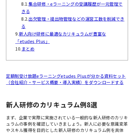
8.1.
集合研修・eラーニングの受講履歴が一元管理で
きる
8.2.
出欠管理・提出物管理などの運営工数を削減でき
る
9.
新人向け研修に最適なカリキュラムが豊富な
「etudes Plus」
10.
まとめ
定額制受け放題eラーニングetudes Plusが分かる資料セット
（会社紹介・サービス概要・導入実績）をダウンロードする
新人研修のカリキュラム例8選
まず、企業で実際に実施されている一般的な新人研修のカリキ
ュラムの事例を確認していきましょう。新人に必要な意識変革
やスキル獲得を目的とした新人研修のカリキュラム例を具体