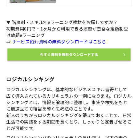
と、人材育成に約20年間の豊富な実績
を持つ私たちアルーの教材が、お客さ
まの社内教育における様々な課題を解
決へと導きます。
▼ 階層別・スキル別eラーニング教材をお探しですか？
初期費用0円で・1ヶ月から利用できる演習が豊富な定額制受
け放題eラーニング
⇒
サービス紹介資料の無料ダウンロードはこちら
ロジカルシンキング
ロジカルシンキングは、基本的なビジネススキル習得として
広く導入されているカリキュラムの一例になります。ロジカル
シンキングとは、情報を論理的に整理し、事実や根拠をもと
に筋道立てて結論を導く思考法のことです。
新人のうちからロジカルシンキングを鍛えておくことで、日常
生活での実践をする期間を長くとり、しっかりと定着させるこ
とが可能です。
ロジカルシンキングのカリキュラムの具体例は、以下の表の