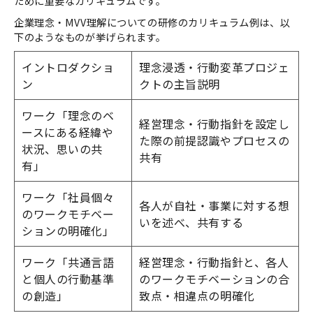
ために重要なカリキュラムです。
企業理念・MVV理解についての研修のカリキュラム例は、以
下のようなものが挙げられます。
イントロダクショ
理念浸透・行動変革プロジェ
ン
クトの主旨説明
ワーク「理念のベ
経営理念・行動指針を設定し
ースにある経緯や
た際の前提認識やプロセスの
状況、思いの共
共有
有」
ワーク「社員個々
各人が自社・事業に対する想
のワークモチベー
いを述べ、共有する
ションの明確化」
ワーク「共通言語
経営理念・行動指針と、各人
と個人の行動基準
のワークモチベーションの合
の創造」
致点・相違点の明確化