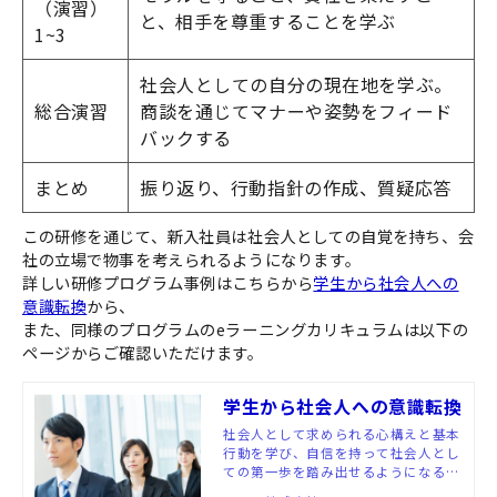
（演習）
と、相手を尊重することを学ぶ
1~3
社会人としての自分の現在地を学ぶ。
総合演習
商談を通じてマナーや姿勢をフィード
バックする
まとめ
振り返り、行動指針の作成、質疑応答
この研修を通じて、新入社員は社会人としての自覚を持ち、会
社の立場で物事を考えられるようになります。
詳しい研修プログラム事例はこちらから
学生から社会人への
意識転換
から、
また、同様のプログラムのeラーニングカリキュラムは以下の
ページからご確認いただけます。
学生から社会人への意識転換
社会人として求められる心構えと基本
行動を学び、自信を持って社会人とし
ての第一歩を踏み出せるようになるこ
とを目的とした研修です。学生から社