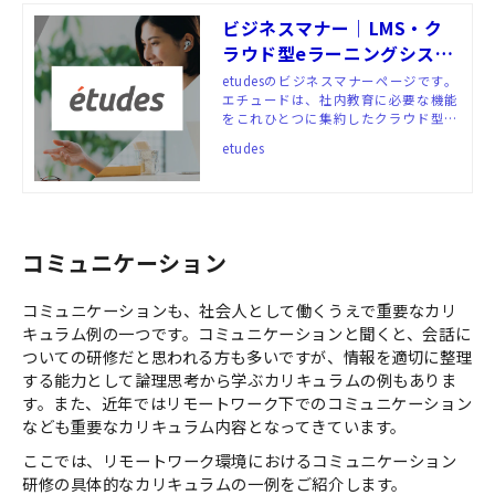
ビジネスマナー｜LMS・ク
ラウド型eラーニングシステ
ム「etudes（エチュー
etudesのビジネスマナーページです。
エチュードは、社内教育に必要な機能
ド）」
をこれひとつに集約したクラウド型e
ラーニングシステム（LMS）。受講者
etudes
にも管理者にも使いやすいUI/UXと、
人材育成に約20年間の豊富な実績を持
つ私たちアルーの教材が、お客さまの
社内教育における様々な課題を解決へ
と導きます。
コミュニケーション
コミュニケーションも、社会人として働くうえで重要なカリ
キュラム例の一つです。コミュニケーションと聞くと、会話に
ついての研修だと思われる方も多いですが、情報を適切に整理
する能力として論理思考から学ぶカリキュラムの例もありま
す。また、近年ではリモートワーク下でのコミュニケーション
なども重要なカリキュラム内容となってきています。
ここでは、リモートワーク環境におけるコミュニケーション
研修の具体的なカリキュラムの一例をご紹介します。