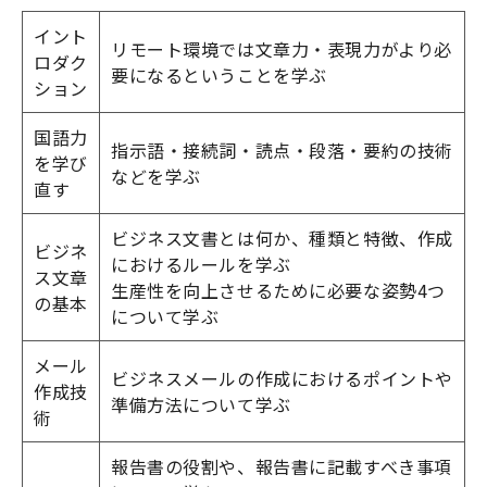
イント
リモート環境では文章力・表現力がより必
ロダク
要になるということを学ぶ
ション
国語力
指示語・接続詞・読点・段落・要約の技術
を学び
などを学ぶ
直す
ビジネス文書とは何か、種類と特徴、作成
ビジネ
におけるルールを学ぶ
ス文章
生産性を向上させるために必要な姿勢4つ
の基本
について学ぶ
メール
ビジネスメールの作成におけるポイントや
作成技
準備方法について学ぶ
術
報告書の役割や、報告書に記載すべき事項