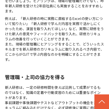
を行いましょう。ヒアリングは、現場の管理職だけでなく、昨
年新人研修を受けた2年目社員にも実施することをおすすめし
ます。
例えば、「新人研修の時に実務に直結するExcelの使い方につ
いて知りたい」「新人研修で学んだ内容を実務で活かしにく
かったため、演習を取り入れてほしい」など、実際に研修をう
けた新人の意見やフィードバックを取り入れ、研修カリキュ
ラムの改善を行っていくことができます。
また、現場の管理職にヒアリングをすることで、どういったス
キルまでを新人研修のカリキュラムに取り入れるべき内容で、
どこからがOJTで学ぶ内容なのかを明確にすることができま
す。
管理職・上司の協力を得る
新人研修は、一定の研修時間を使えば比例して成果がでるも
のではなく、知識の定着や行動変容のためには重要なポイン
トがあります。
事前課題や事後課題やテストなどアウトプットの機会をカリ
キュラムに組み込むだけでなく、必ず研修後に実務に参画す