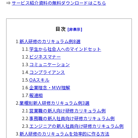
⇒
サービス紹介資料の無料ダウンロードはこちら
目次
[非表示]
1.
新人研修のカリキュラム例8選
1.1.
学生から社会人へのマインドセット
1.2.
ビジネスマナー
1.3.
コミュニケーション
1.4.
コンプライアンス
1.5.
OAスキル
1.6.
企業理念・MVV理解
1.7.
報連相
2.
業種別新人研修カリキュラム例3選
2.1.
営業職の新人向け研修カリキュラム例
2.2.
事務職の新人社員向け研修カリキュラム例
2.3.
エンジニアの新人社員向け研修カリキュラム例
3.
新人研修のカリキュラムを効率的に作る方法