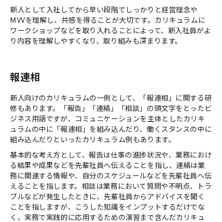
新人として入社してから早い段階でしっかりと経営理念や
MVVを理解し、共感を得ることが大切です。カリキュラムに
ワークショップなどを取り入れることによって、新入社員がよ
り内容を理解しやすくなり、取り組みも深まります。
報連相
新人向けのカリキュラムの一例として、「報連相」に関する研
修もあります。「報告」「連絡」「相談」の頭文字をとったビ
ジネス用語ですが、コミュニケーションを主体としたカリキ
ュラムの中に「報連相」を組み込んだり、働くスタンスの中に
組み込んだりといったカリキュラム例もあります。
基本的な考え方として、報告は仕事の進捗状況や、業務におけ
る結果や成果などを先輩社員へ伝えることを指し、連絡は業
務に関連する情報や、自分のスケジュールなどを先輩社員へ伝
えることを指します。相談は業務において質問や不明点、トラ
ブルなどが発生したときに、先輩社員からアドバイスを聞く
ことを指しますが、こうした知識をインプットするだけでな
く、実務で実践的に応用するための演習まで含んだカリキュ