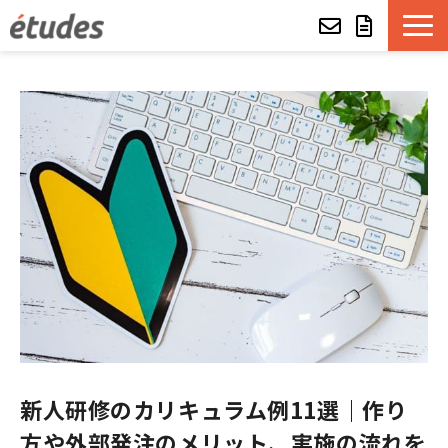
etudesとは
LMSの機能・特長
導入事例
eラーニング教材一覧
etudes Basket
alue e-craft
新人研修のカリキュラム例11選｜作り
etudes Classroom
方や外部発注のメリット、実施の流れを