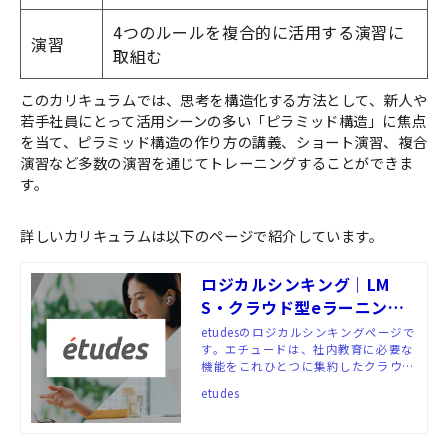
4つのルールを複合的に活用する演習に
演習
取組む
このカリキュラムでは、思考を構造化する方法として、新人や
若手社員にとって活用シーンの多い「ピラミッド構造」に焦点
を当て、ピラミッド構造の作り方の講義、ショート演習、複合
演習など多数の演習を通じてトレーニングすることができま
す。
詳しいカリキュラムは以下のページで紹介しています。
ロジカルシンキング｜LM
S・クラウド型eラーニング
システム「etudes（エチュ
etudesのロジカルシンキングページで
す。エチュードは、社内教育に必要な
ード）」
機能をこれひとつに集約したクラウド
型eラーニングシステム（LMS）。受
etudes
講者にも管理者にも使いやすいUI/UX
と、人材育成に約20年間の豊富な実績
を持つ私たちアルーの教材が、お客さ