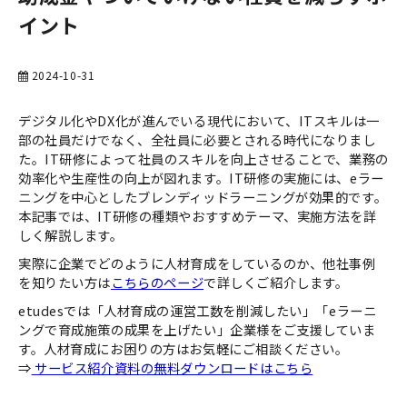
イント
お役立ち資料一覧
2024-10-31
デジタル化やDX化が進んでいる現代において、ITスキルは一
部の社員だけでなく、全社員に必要とされる時代になりまし
た。IT研修によって社員のスキルを向上させることで、業務の
効率化や生産性の向上が図れます。IT研修の実施には、eラー
ニングを中心としたブレンディッドラーニングが効果的です。
本記事では、IT研修の種類やおすすめテーマ、実施方法を詳
しく解説します。
実際に企業でどのように人材育成をしているのか、他社事例
を知りたい方は
こちらのページ
で詳しくご紹介します。
etudesでは「人材育成の運営工数を削減したい」「eラーニ
ングで育成施策の成果を上げたい」企業様をご支援していま
す。人材育成にお困りの方はお気軽にご相談ください。
⇒
サービス紹介資料の無料ダウンロードはこちら