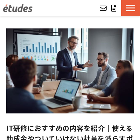
etudesとは
LMSの機能・特長
導入事例
eラーニング教材一覧
etudes Basket
alue e-craft
IT研修におすすめの内容を紹介｜使える
etudes Classroom
助成金やついていけない社員を減らすポ