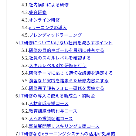
4.1.
社内講師による研修
4.2.
集合研修
4.3.
オンライン研修
4.4.
eラーニングの導入
4.5.
ブレンディッドラーニング
5.
IT研修についていけない社員を減らすポイント
5.1.
研修の目的やゴールを最初に共有する
5.2.
社員のスキルレベルを確認する
5.3.
スキルレベル別で研修を行う
5.4.
研修テーマに応じて適切な講師を選定する
5.5.
演習など実践を踏まえた研修内容にする
5.6.
研修完了後もフォロー研修を実施する
6.
IT研修の導入に使える助成金・補助金
6.1.
人材育成支援コース
6.2.
教育訓練休暇付与コース
6.3.
人への投資促進コース
6.4.
事業展開等リスキリング支援コース
7.
IT研修ならeラーニングシステムの活用が効果的