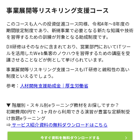
事業展開等リスキリング支援コース
このコースも人への投資促進コース同様、令和4年～8年度の
期間限定制度であり、新規事業で必要となる新たな知識や技術
を習得するための訓練が対象となる助成制度です。
DX研修はそのなかに含まれており、営業部門においてITツー
ルを活用したWeb集客のノウハウを習得するための講座を受
講させることなどが例として挙げられています。
事業展開等リスキリング支援コースもIT研修と親和性の高い
制度といえるでしょう。
参考：
人材開発支援助成金｜厚生労働省
▼ 階層別・スキル別eラーニング教材をお探しですか？
初期費用0円で・1ヶ月から利用できる演習が豊富な定額制受
け放題eラーニング
⇒
サービス紹介資料の無料ダウンロードはこちら