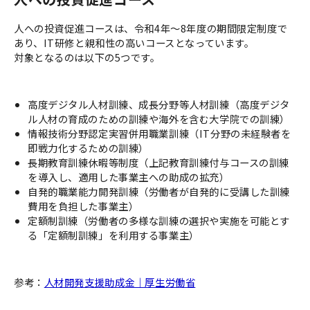
人への投資促進コースは、令和4年～8年度の期間限定制度で
あり、IT研修と親和性の高いコースとなっています。
対象となるのは以下の5つです。
高度デジタル人材訓練、成長分野等人材訓練（高度デジタ
ル人材の育成のための訓練や海外を含む大学院での訓練）
情報技術分野認定実習併用職業訓練（IT分野の未経験者を
即戦力化するための訓練）
長期教育訓練休暇等制度（上記教育訓練付与コースの訓練
を導入し、適用した事業主への助成の拡充）
自発的職業能力開発訓練（労働者が自発的に受講した訓練
費用を負担した事業主）
定額制訓練（労働者の多様な訓練の選択や実施を可能とす
る「定額制訓練」を利用する事業主）
参考：
人材開発支援助成金｜厚生労働省