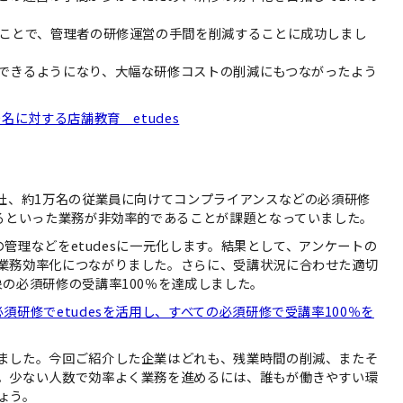
たことで、管理者の研修運営の手間を削減することに成功しまし
できるようになり、大幅な研修コストの削減にもつながったよう
名に対する店舗教育＿etudes
5社、約1万名の従業員に向けてコンプライアンスなどの必須研修
するといった業務が非効率的であることが課題となっていました。
況の管理などをetudesに一元化します。結果として、アンケートの
業務効率化につながりました。さらに、受講状況に合わせた適切
の必須研修の受講率100％を達成しました。
須研修でetudesを活用し、すべての必須研修で受講率100％を
ました。今回ご紹介した企業はどれも、残業時間の削減、またそ
。少ない人数で効率よく業務を進めるには、誰もが働きやすい環
ょう。