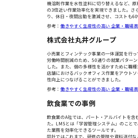
機溶剤作業を水性塗料に切り替えるなど、原
の3倍近い作業効率化を実現できました。さ
り、休日・夜間出勤を激減させ、コストも6
参考：
働きやすく生産性の高い 企業・職場
株式会社丸井グループ
小売業とフィンテック事業の一体運営を行っ
労働時間削減のため、50通りの就業パター
した。また、個の多様性を活かすために職種
店舗におけるバックオフィス作業をアウトソ
性向上につなげることができました。
参考：
働きやすく生産性の高い 企業・職場
飲食業での事例
飲食業のA社では、パート・アルバイトを含む従
た。LMSとは「学習管理システム」のこと
た業務を効率化できるツールです。
同社ではこれまで、研修の管理や資料送付な