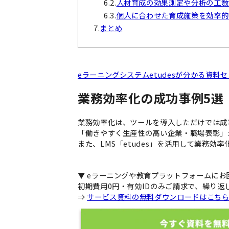
6.2.
人材育成の効果測定や分析の工数
6.3.
個人に合わせた育成施策を効率的
7.
まとめ
eラーニングシステムetudesが分かる資
業務効率化の成功事例5選
業務効率化は、ツールを導入しただけでは成
「働きやすく生産性の高い企業・職場表彰」
また、LMS「etudes」を活用して業務効
▼ eラーニングや教育プラットフォームに
初期費用0円・有効IDのみご請求で、繰り返
⇒
サービス資料の無料ダウンロードはこち