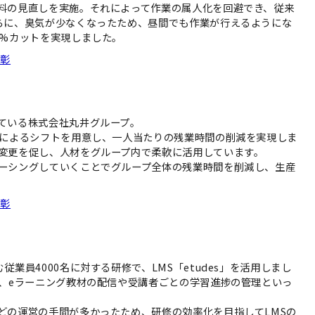
料の見直しを実施。それによって作業の属人化を回避でき、従来
らに、臭気が少なくなったため、昼間でも作業が行えるようにな
0%カットを実現しました。
表彰
ている株式会社丸井グループ。
ンによるシフトを用意し、一人当たりの残業時間の削減を実現しま
変更を促し、人材をグループ内で柔軟に活用しています。
ーシングしていくことでグループ全体の残業時間を削減し、生産
表彰
業員4000名に対する研修で、LMS「etudes」を活用しまし
で、eラーニング教材の配信や受講者ごとの学習進捗の管理といっ
どの運営の手間が多かったため、研修の効率化を目指してLMSの