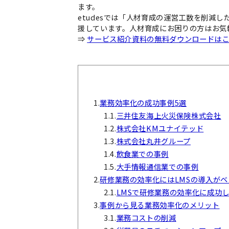
ます。
etudesでは「人材育成の運営工数を削減
援しています。人材育成にお困りの方はお気
⇒
サービス紹介資料の無料ダウンロードは
1.
業務効率化の成功事例5選
1.1.
三井住友海上火災保険株式会社
1.2.
株式会社KMユナイテッド
1.3.
株式会社丸井グループ
1.4.
飲食業での事例
1.5.
大手情報通信業での事例
2.
研修業務の効率化にはLMSの導入がベ
2.1.
LMSで研修業務の効率化に成功
3.
事例から見る業務効率化のメリット
3.1.
業務コストの削減