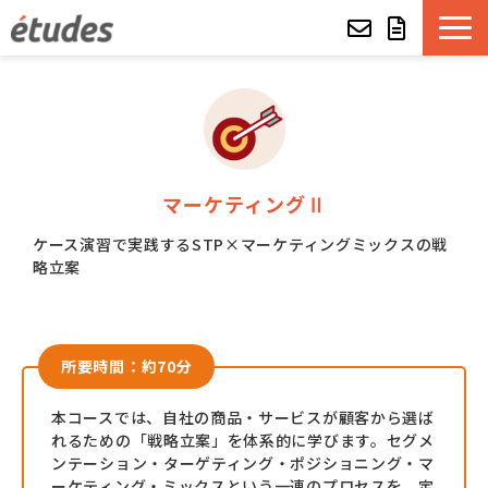
etudesとは
LMSの機能・特長
マーケティングⅡ
導入事例
ケース演習で実践するSTP×マーケティングミックスの戦
略立案
eラーニング教材一覧
etudes Basket
所要時間：約70分
alue e-craft
本コースでは、自社の商品・サービスが顧客から選ば
れるための「戦略立案」を体系的に学びます。セグメ
etudes Classroom
ンテーション・ターゲティング・ポジショニング・マ
ーケティング・ミックスという一連のプロセスを、定