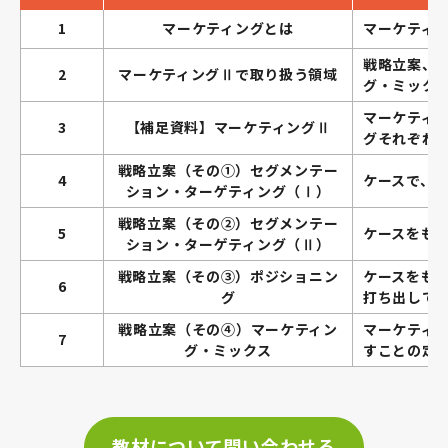
1
マーケティングとは
マーケティ
戦略立案、
2
マーケティングⅡで取り扱う領域
グ・ミック
マーケティ
3
【補足資料】マーケティングⅡ
グそれぞれ
戦略立案（その①）セグメンテー
4
ケースで、
ション・ターゲティング（Ⅰ）
戦略立案（その②）セグメンテー
5
ケースをも
ション・ターゲティング（Ⅱ）
戦略立案（その③）ポジショニン
ケースをも
6
グ
打ち出して
戦略立案（その④）マーケティン
マーケティン
7
グ・ミックス
すことの定
教材について問い合わせる