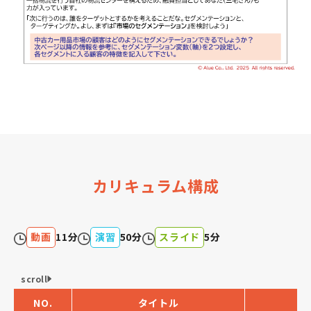
カリキュラム構成
動画
11分
演習
50分
スライド
5分
scroll
NO.
タイトル