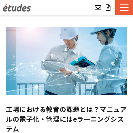
etudesとは
LMSの機能・特長
導入事例
eラーニング教材一覧
etudes Basket
工場における教育の課題とは？マニュア
alue e-craft
ルの電子化・管理にはeラーニングシス
etudes Classroom
テム