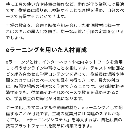
特に工具の使い方や装置の操作など、動作が伴う業務には最適
です。従業員は繰り返し視聴することで理解を深め、自分のペ
ースで習得することができます。
工場の教育を、音声と映像を組み合わせた動画教材に統一す
ればスキルの属人化を防ぎ、均一な品質と手順の定着を促せる
でしょう。
eラーニングを用いた人材育成
eラーニングとは、インターネットや社内ネットワークを活用
して行うオンライン学習のことを指します。テキストや動画な
どを組み合わせた学習コンテンツを通じて、従業員は場所や時
間を選ばず自分のペースで知識を習得できます。最大の利点
は、時間や場所の制限なく学習できることです。交代制勤務や
繁忙期でも、従業員それぞれのペースで教育を進められるた
め、学習機会の均等化が可能になります。
データ化したマニュアルや動画教材も、eラーニングとして配
信することが可能です。工場の従業員にIT関連のスキルがな
くても、「eラーニングシステム」を導入すれば、自社独自の
教育プラットフォームを簡単に構築できます。