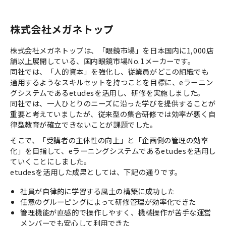
株式会社メガネトップ
株式会社メガネトップは、「眼鏡市場」を日本国内に1,000店
舗以上展開している、国内眼鏡市場No.1メーカーです。
同社では、「人的資本」を強化し、従業員がどこの組織でも
通用するようなスキルセットを持つことを目標に、eラーニン
グシステムであるetudesを活用し、研修を実施しました。
同社では、一人ひとりのニーズに沿った学びを提供することが
重要と考えていましたが、従来型の集合研修では効率が悪く自
律型教育が確立できないことが課題でした。
​​​​​​​そこで、「受講者の主体性の向上」と「企画側の管理の効率
化」を目指して、eラーニングシステムであるetudesを活用し
ていくことにしました。
etudesを活用した成果としては、下記の通りです。
社員が自律的に学習する風土の構築に成功した
任意のグルーピングによって研修管理が効率化できた
管理機能が直感的で操作しやすく、機械操作が苦手な運営
メンバーでも安心して利用できた