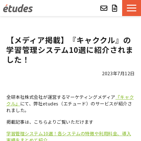
etudesとは
【メディア掲載】『キャククル』の
LMSの機能・特長
学習管理システム10選に紹介されま
した！
導入事例
2023年7月12日
eラーニング教材一覧
全研本社株式会社が運営するマーケティングメディア
『キャク
etudes Basket
クル』
にて、弊社etudes（エチュード）のサービスが紹介さ
れました。
alue e-craft
掲載記事は、こちらよりご覧いただけます
etudes Classroom
学習管理システム10選！各システムの特徴や利用料金、導入
実績をまとめて紹介