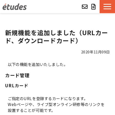
etudesとは
新規機能を追加しました（URLカー
LMSの機能・特長
ド、ダウンロードカード）
導入事例
2020年11月09日
以下の機能を追加いたしました。
eラーニング教材一覧
カード管理
etudes Basket
URLカード
alue e-craft
ご指定のURLを登録するカードになります。
Webページや、ライブ型オンライン研修等のリンクを
etudes Classroom
設置することが可能です。