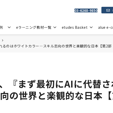
03-6268-9850
例
eラーニング教材一覧
etudes Basket
alue e-c
されるのはホワイトカラー―スキル志向の世界と楽観的な日本【第2
て、『まず最初にAIに代替
向の世界と楽観的な日本【