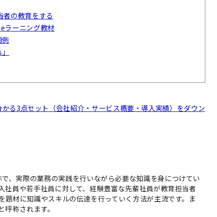
当者の教育をする
るeラーニング教材
用例
s」
usが分かる3点セット（会社紹介・サービス概要・導入実績）をダウン
ng」の略称で、実際の業務の実践を行いながら必要な知識を身につけてい
入社員や若手社員に対して、経験豊富な先輩社員が教育担当者
を題材に知識やスキルの伝達を行っていく方法が主流です。ま
と呼称されます。