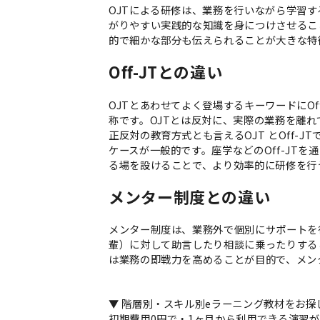
OJTによる研修は、業務を行いながら学習
がりやすい実践的な知識を身につけさせるこ
的で細かな部分も伝えられることが大きな特
Off-JTとの違い
OJTとあわせてよく登場するキーワードにOff-JT
称です。OJTとは反対に、実際の業務を離
正反対の教育方式とも言えるOJT とOff-
ケースが一般的です。座学などのOff-JT
る場を設けることで、より効率的に研修を行
メンター制度との違い
メンター制度は、業務外で個別にサポートを
輩）に対して助言したり相談に乗ったりする
は業務の即戦力を高めることが目的で、メン
▼ 階層別・スキル別eラーニング教材をお探
初期費用0円で・1ヶ月から利用できる演習