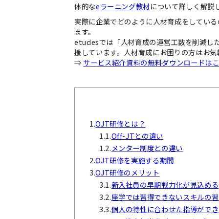
体的な
eラーニング教材
について詳しく解説
実際に企業でどのように人材育成をしている
ます。
etudesでは「人材育成の運営工数を削減
援しています。人材育成にお困りの方はお気
⇒
サービス紹介資料の無料ダウンロードは
1.
OJT研修とは？
1.1.
Off-JTとの違い
1.2.
メンター制度との違い
2.
OJT研修を実施する期間
3.
OJT研修のメリット
3.1.
新入社員の早期戦力化が見込める
3.2.
座学では習得できないスキルの習
3.3.
個人の特性に合わせた指導ができ