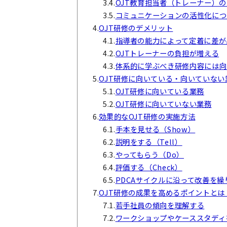
3.4.
OJT教育担当者（トレーナー）
3.5.
コミュニケーションの活性化につ
4.
OJT研修のデメリット
4.1.
指導者の能力によって定着に差が
4.2.
OJTトレーナーの負担が増える
4.3.
体系的に学ぶべき研修内容には向
5.
OJT研修に向いている・向いていない
5.1.
OJT研修に向いている業務
5.2.
OJT研修に向いていない業務
6.
効果的なOJT研修の実施方法
6.1.
手本を見せる（Show）
6.2.
説明をする（Tell）
6.3.
やってもらう（Do）
6.4.
評価する（Check）
6.5.
PDCAサイクルに沿って改善を繰
7.
OJT研修の成果を高めるポイントとは
7.1.
若手社員の傾向を理解する
7.2.
ワークショップやケーススタディ