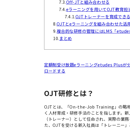
7.3.
Off-JTと組み合わせる
7.4.
eラーニングを用いてOJT教育担
7.4.1.
OJTトレーナーを育成でき
8.
OJTとeラーニングを組み合わせた活
9.
複合的な研修の管理にはLMS「etude
10.
まとめ
定額制受け放題eラーニングetudes Pl
ロードする
OJT研修とは？
OJTとは、「On-the-Job Traini
く人材育成・研修手法のことを指します。新
（トレーナー）として任命され、実際の業務
た、OJTを受ける新入社員は「トレーニー」