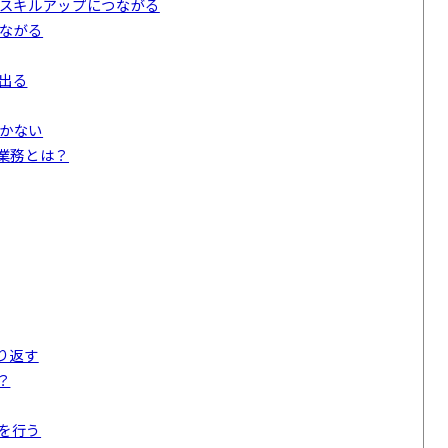
のスキルアップにつながる
ながる
出る
かない
業務とは？
り返す
？
を行う