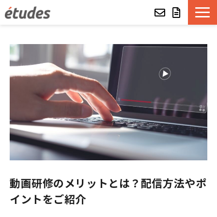
etudesとは
LMSの機能・特長
導入事例
eラーニング教材一覧
etudes Basket
alue e-craft
動画研修のメリットとは？配信方法やポ
イントをご紹介
etudes Classroom