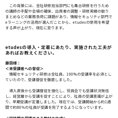
この背景には、全社研修担当部門にも集合研修を行うため
の講師の手配や会場の確保、出席者の調整・研修実績の取り
まとめなどの業務負荷に課題があり、情報セキュリティ部門で
eラーニングの活用が進んだことから、etudesの使用を希望
する声が上がり、現在に至ります。
etudesの導入・定着にあたり、実施された工夫が
あればお教えください。
藤田様：
＜未受講者への督促＞
情報セキュリティ研修は全社員、100%の受講率を必須とし
ていたので、受講督促を徹底しました。
導入直後から受講督促を強化し、役員会でも受講状況発信
し、経営層から受講を促すことにより、社員の受講意識が上が
り、早期受講が定着しました。現在では、受講開始から約1週
間で約80％の社員が受講を完了するようになっています。