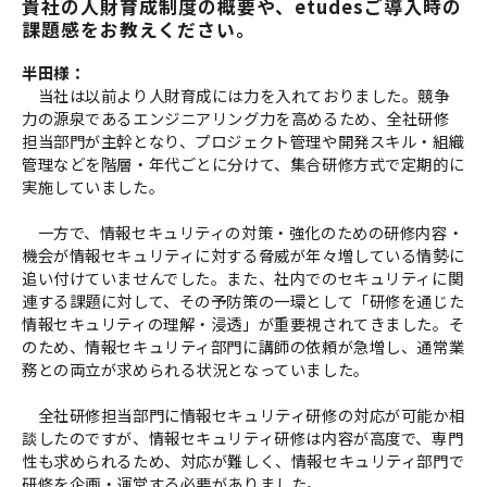
貴社の人財育成制度の概要や、etudesご導入時の
課題感をお教えください。
半田様：
当社は以前より人財育成には力を入れておりました。競争
力の源泉であるエンジニアリング力を高めるため、全社研修
担当部門が主幹となり、プロジェクト管理や開発スキル・組織
管理などを階層・年代ごとに分けて、集合研修方式で定期的に
実施していました。
一方で、情報セキュリティの対策・強化のための研修内容・
機会が情報セキュリティに対する脅威が年々増している情勢に
追い付けていませんでした。また、社内でのセキュリティに関
連する課題に対して、その予防策の一環として「研修を通じた
情報セキュリティの理解・浸透」が重要視されてきました。そ
のため、情報セキュリティ部門に講師の依頼が急増し、通常業
務との両立が求められる状況となっていました。
全社研修担当部門に情報セキュリティ研修の対応が可能か相
談したのですが、情報セキュリティ研修は内容が高度で、専門
性も求められるため、対応が難しく、情報セキュリティ部門で
研修を企画・運営する必要がありました。