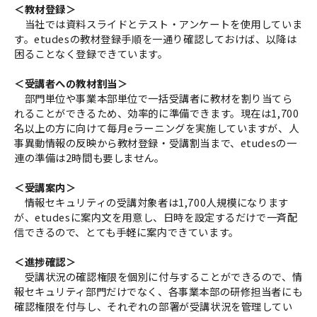
＜教材登録＞
当社では資料スライドとテスト・アンケートを使用していま
す。etudesの教材登録手順を一通り確認しておけば、以降は
困ることなく登録できています。
＜受講者への教材割当＞
部門単位や事業本部単位で一括受講者に教材を割り当てら
れることができるため、効率的に準備できます。現在は1,700
名以上の方に向けて毎月eラーニングを実施していますが、人
事異動情報の反映から教材登録・受講割当まで、etudesの一
連の準備は2時間も要しません。
＜受講案内＞
情報セキュリティの受講対象者は1,700人規模になります
が、etudesに案内文を用意し、日時を設定するだけで一斉配
信できるので、とても手軽に案内できています。
＜進捗確認＞
受講状況の確認権限を個別に付与することができるので、情
報セキュリティ部門だけでなく、各事業本部の研修担当者にも
確認権限を付与し、それぞれの部署が受講状況を管理してい