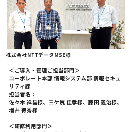
お役立ち資料一覧
株式会社NTTデータMSE様
＜ご導入・管理ご担当部門＞
コーポレート本部 情報システム部 情報セキュ
リティ課
担当者名：
佐々木 祥昌様、三ケ尻 佳孝様、藤田 義治様、
増井 徳秀様
＜研修利用部門＞