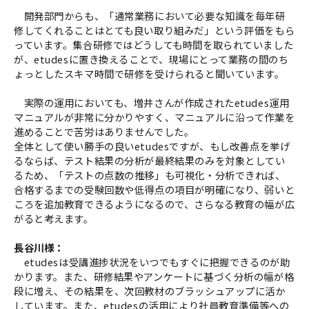
開発部門からも、「通常業務において必要な知識を毎年研
修してくれることはとても良い取り組みだ」という評価をもら
っています。集合研修ではどうしても時間を取られていました
が、etudesに置き換えることで、現場にとって業務の間のち
ょっとしたスキマ時間で研修を受けられると聞いています。
実際の運用においても、増井さんが作成されたetudes運用
マニュアルが非常に分かりやすく、マニュアルに沿って作業を
進めることで苦労はありませんでした。
全体として使い勝手の良いetudesですが、もし改善点を挙げ
るならば、テスト結果の分析が最終結果のみを対象としてい
るため、「テストの点数の推移」も可視化・分析できれば、
合格するまでの受験回数や低得点の項目が明確になり、弱いと
ころを追加教育できるようになるので、さらなる教育の幅が広
がると考えます。
長谷川様：
etudesは受講進捗状況をいつでもすぐに把握できるのが助
かります。また、研修結果やアンケートに基づく分析の幅が格
段に増え、その結果を、次回教材のブラッシュアップに活か
しています。また、etudesの活用により社員教育準備等への