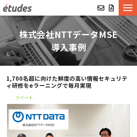
etudesとは
株式会社NTTデータMSE
LMSの機能・特長
導入事例
導入事例
eラーニング教材一覧
1,700名超に向けた鮮度の高い情報セキュリテ
ィ研修をeラーニングで毎月実現
etudes Basket
ツイート
alue e-craft
etudes Classroom