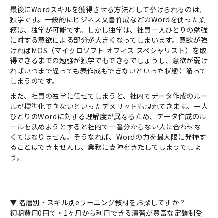
最後にWordスキルを獲得させる方法として挙げられるのは、
独学です。一般的にビジネス文書作成などのWordを使った業
務は、独学が可能です。しかし独学は、社員一人ひとりの勉強
に対する意欲による部分が大きくなってしまいます。意欲が強
ければMOS（マイクロソフト オフィス スペシャリスト）を取
得できるまでの勉強が独学でもできるでしょうし、意欲が弱け
ればいつまで経っても表作成もできないといった状態に陥って
しまうのです。
また、社員の独学に任せてしまうと、社内でデータ作成のルー
ルが標準化できないといったデメリットも現れてきます。一人
ひとりのWordに対する理解度が異なるため、データ作成のル
ールを決めようとすると社内で一番分からない人に合わせな
くてはなりません。そうなれば、Wordの力を最大限に発揮す
ることはできませんし、業務に支障をきたしてしまうでしょ
う。
▼ 階層別・スキル別eラーニング教材をお探しですか？
初期費用0円で・1ヶ月から利用できる演習が豊富な定額制受