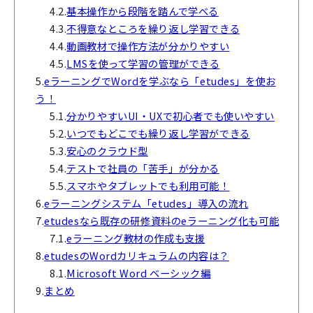
4.2.
基本操作から段階を踏んで学べる
4.3.
不得意なところを繰り返し学習できる
4.4.
動画教材で操作方法が分かりやすい
4.5.
LMSを使って学習の管理ができる
5.
eラーニングでWordを学ぶなら「etudes」を使お
う！
5.1.
分かりやすいUI・UXで初心者でも使いやすい
5.2.
いつでもどこでも繰り返し学習ができる
5.3.
安心のクラウド型
5.4.
テストで社員の「苦手」が分かる
5.5.
スマホやタブレットでも利用可能！
6.
eラーニングシステム「etudes」導入の流れ
7.
etudesなら既存の研修資料のeラーニング化も可能
7.1.
eラーニング教材の作成も支援
8.
etudesのWordカリキュラムの内容は？
8.1.
Microsoft Word ベーシック編
9.
まとめ