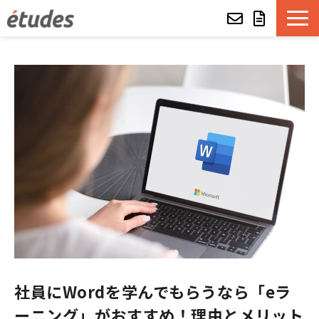
etudesとは
LMSの機能・特長
導入事例
eラーニング教材一覧
etudes Basket
alue e-craft
社員にWordを学んでもらうなら「eラ
etudes Classroom
ーニング」がおすすめ！理由とメリット