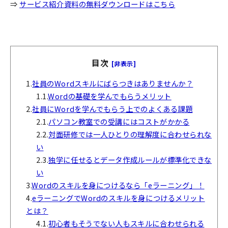
⇒
サービス紹介資料の無料ダウンロードはこちら
目次
[非表示]
1.
社員のWordスキルにばらつきはありませんか？
1.1.
Wordの基礎を学んでもらうメリット
2.
社員にWordを学んでもらう上でのよくある課題
2.1.
パソコン教室での受講にはコストがかかる
2.2.
対面研修では一人ひとりの理解度に合わせられな
い
2.3.
独学に任せるとデータ作成ルールが標準化できな
い
3.
Wordのスキルを身につけるなら「eラーニング」！
4.
eラーニングでWordのスキルを身につけるメリット
とは？
4.1.
初心者もそうでない人もスキルに合わせられる