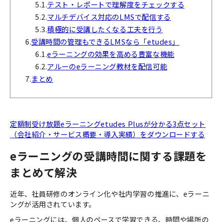
5.1.
テスト・レポートで理解度をチェックする
5.2.
マルチデバイス対応のLMSで配信する
5.3.
積極的に受講したくなる工夫を行う
6.
受講時間の管理もできるLMSなら「etudes」
6.1.
eラーニングの効果を高める豊富な機能
6.2.
アルーのeラーニング教材を配信可能
7.
まとめ
定額制受け放題eラーニングetudes Plusが分かる3点セット
（会社紹介・サービス概要・導入実績）をダウンロードする
eラーニングの受講時間に関する課題を
まとめて解決
近年、社員研修のオンライン化や社内学習の推進に、eラーニ
ングが活用されています。
eラーニングには、個人のペースで学習できる、時間や場所の