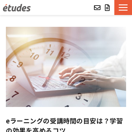
etudesとは
LMSの機能・特長
導入事例
eラーニング教材一覧
etudes Basket
alue e-craft
eラーニングの受講時間の目安は？学習
etudes Classroom
の効果を高めるコツ