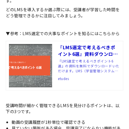
す。
どのLMSを導入するか選ぶ際には、受講者が学習した時間を
どう管理できるかに注目してみましょう。
▼参考：LMS選定での大事なポイントを知るにはこちらから
『LMS選定で考えるべきポ
イント6選』資料ダウンロー
ド
『LMS選定で考えるべきポイント6
選』の資料を無料でダウンロードいた
だけます。LMS（学習管理システム）
と一口に言っても、機能や料金体系は
etudes
さまざまです。自社に合ったLMSを選
定するために、必ずチェックしてほし
い6つのポイントをまとめました。
受講時間が細かく管理できるLMSを見分けるポイントは、以
下の3つです。
動画の受講履歴が1秒単位で確認できる
見ていない箇所がある場合、受講完了にならない機能があ