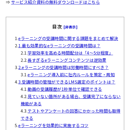
⇒
サービス紹介資料の無料ダウンロードはこちら
目次
[非表示]
1.
eラーニングの受講時間に関する課題をまとめて解決
2.
1.最も効果的なeラーニングの受講時間は？
2.1.
学習効率を高める時間配分は「4〜5分程度」
2.2.
長すぎるeラーニングコンテンツは逆効果
3.
2.eラーニングの受講時間は労働時間にすべき？
3.1.
eラーニング導入前に社内ルールを策定・周知
4.
3.受講時間の管理ができるLMS選定のポイントは？
4.1.
動画の受講履歴が1秒単位で確認できる
4.2.
見ていない箇所がある場合、受講完了にならない
機能がある
4.3.
テストやアンケートの回答にかかった時間も取得
できる
5.
eラーニングを効果的に実施するコツ