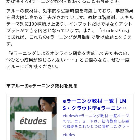
が提供するeラーニング教材を配信することも可能です。
アルーの教材は、効率的な受講時間を考慮しており、学習効果
を最大限に高める工夫がされています。教材は階層別、スキル
テーマ別に100種類以上あり、インプットだけではなくアウト
プットができる内容となっています。また、「etudesPlus」
であれば、これらのeラーニングが月額制で受け放題となりま
す。
「eラーニングによるオンライン研修を実施してみたものの、
今ひとつ成果が感じられない……」とお悩みなら、ぜひ一度
アルーにご相談ください。
▼アルーのeラーニング教材を見る
eラーニング教材 一覧｜LM
S・クラウド型eラーニング
システム「etudes（エチュ
etudesのeラーニング教材 一覧ページ
です。エチュードは、社内教育に必要
ード）」
な機能をこれひとつに集約したクラウ
ド型eラーニングシステム（LMS）。
etudes
受講者にも管理者にも使いやすいUI/U