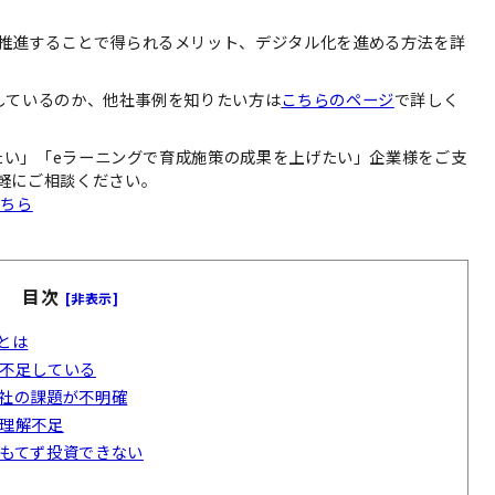
推進することで得られるメリット、デジタル化を進める方法を詳
しているのか、他社事例を知りたい方は
こちらのページ
で詳しく
したい」「eラーニングで育成施策の成果を上げたい」企業様をご支
軽にご相談ください。
こちら
目次
[非表示]
とは
不足している
社の課題が不明確
理解不足
もてず投資できない