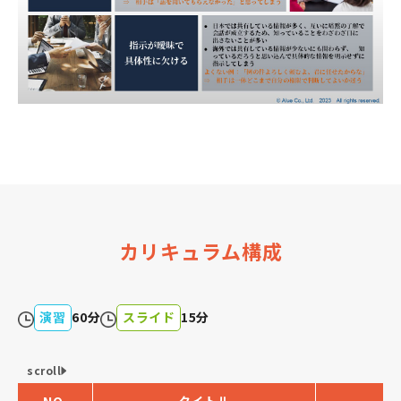
カリキュラム構成
演習
60分
スライド
15分
scroll