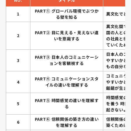
NO.
タイトル
PART① グローバル環境でぶつか
1
異文化でど
る壁を知る
異文化間で
PART② 目に見える・見えない違
国の人との
2
いを意識する
の社員と衝
ていくため
日本人のコ
PART③ 日本人のコミュニケーシ
3
やすいかと
ョンを客観視する
もの自分な
コミュニケ
PART④ コミュニケーションスタ
4
やすいかと
イルの違いを理解する
齟齬が生ま
時間感覚の
PART⑤ 時間感覚の違いを理解す
5
を養う 時
る
起きないよ
PART⑥ 信頼関係の築き方の違い
信頼関係の
6
を理解する
築くために