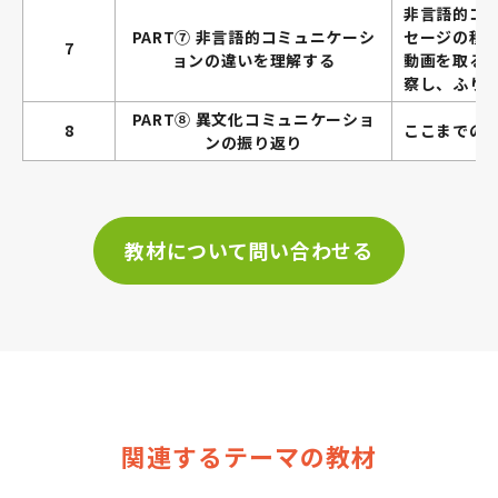
非言語的コ
PART⑦ 非言語的コミュニケーシ
セージの種
7
ョンの違いを理解する
動画を取る
察し、ふり
PART⑧ 異文化コミュニケーショ
8
ここまでの
ンの振り返り
教材について問い合わせる
関連するテーマの教材