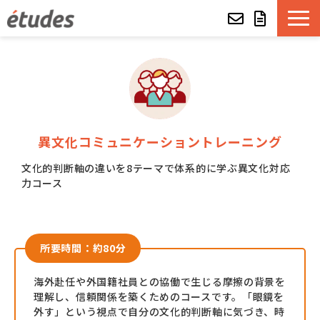
etudesとは
LMSの機能・特長
導入事例
異文化コミュニケーショントレーニング
文化的判断軸の違いを8テーマで体系的に学ぶ異文化対応
eラーニング教材一覧
力コース
etudes Basket
所要時間：約80分
alue e-craft
海外赴任や外国籍社員との協働で生じる摩擦の背景を
理解し、信頼関係を築くためのコースです。「眼鏡を
etudes Classroom
外す」という視点で自分の文化的判断軸に気づき、時