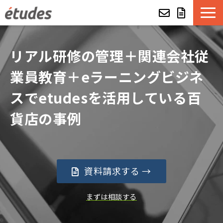
etudesとは
リアル研修の管理＋関連会社従
LMSの機能・特長
業員教育＋eラーニングビジネ
スでetudesを活用している百
導入事例
貨店の事例
eラーニング教材一覧
etudes Basket
資料請求する →
alue e-craft
まずは相談する
etudes Classroom